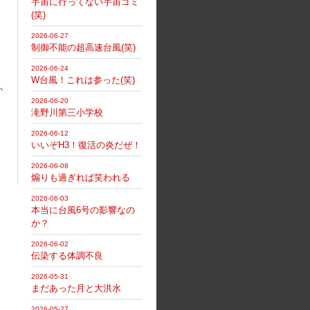
宇宙に行ってない宇宙ゴミ
(笑)
2026-06-27
制御不能の超高速台風(笑)
2026-06-24
W台風！これは参った(笑)
か
2026-06-20
滝野川第三小学校
2026-06-12
いいぞH3！復活の炎だぜ！
2026-06-08
煽りも過ぎれば笑われる
2026-06-03
本当に台風6号の影響なの
か？
2026-06-02
伝染する体調不良
2026-05-31
まだあった月と大洪水
2026-05-27