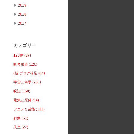
▶
2019
▶
2018
▶
2017
カテゴリー
123便 (37)
暗号報道 (120)
(新)ブログ補足 (64)
宇宙と科学 (251)
呪詛 (150)
電気と原発 (94)
アニメと芸能 (112)
お祭 (51)
天皇 (27)