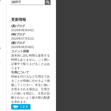
更新情報
(真)ブログ
2026年08月04日
(神)ブログ
2026年07月31日
(新)ブログ
2026年08月06日
が
コメント回答
基本的に読む時間も返答する
時間もありません。ごく稀に
ま
記事中で取り上げることはあ
ります。
引用について
枠線を付けるなど引用文であ
ることが明確に分かるよう掲
載してください。本文に無い
主張をされる場合は、引用文
との違いを明記し、文意が誤
解されないよう最大限の配慮
を求めます。