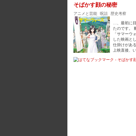
そばかす顔の秘密
アニメと芸能
呪詛
歴史考察
…、最初に
たのです。 
「サマーウォ
した映画とし
仕掛けがあ
上映直後、