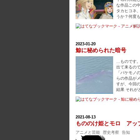
な作品この
タカヒコネ
うか？何度
2023
-
01
-
20
鯨に秘められた暗号
…ものです。
出て来るの
「バケモノ
らの作品がメ
すが、今回の
結果 それ
2021
-
08
-
13
もののけ姫とモロ アッ
アニメと芸能
歴史考察
告知