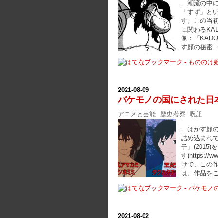
…潮流の中
「すず」と
す。この当
に関わるKA
像：「KAD
す顔の秘密 
2021
-
08
-
09
バケモノの国にされた日
アニメと芸能
歴史考察
呪詛
…ばかす顔
詰め込まれ
子」(201
す)https:
けで、この
は、作品を
2021
-
08
-
02