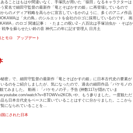
にあることはもはや間違いなく、手塚氏が用いた「猿田」なるキャラクターは
いう変名で細田守監督の最新作「竜とそばかすの姫」に再登場しているので
初からのメディア戦略を高らかに宣言しているかのように、多くのアニメ作品
DOKAWAは「火の鳥」のシルエットを会社のロゴに採用しているのです。 画
OKAWA」のロゴ 関連記事： ・たまこの呪い2－八百比は手塚治虫か ・そばか
・戦争を蘇らせたい鈴の音 神代二の年に記す管理人 日月土
本
の秘密」で、細田守監督の最新作「竜とそばかすの姫」に日本古代史の要素が
ているのをご紹介しましたが、気になったので、過去の細田作品「バケモノの
5)を観てみました。 動画：「バケモノの子」予告 (神数117が隠れていま
//www.youtube.com/watch?v=BTOWVxi2KC8いや、もう参りました。一度観ただ
作品も日本古代史をベースに置いていることはすぐに分かりました。ここから
ご覧になられていることを…