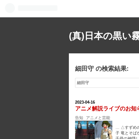
(真)日本の黒い
細田守 の検索結果:
2023
-
04
-
16
アニメ解説ライブのお知
告知
アニメと芸能
… △すずめ
子 竜とそば
千尋の神隠し 