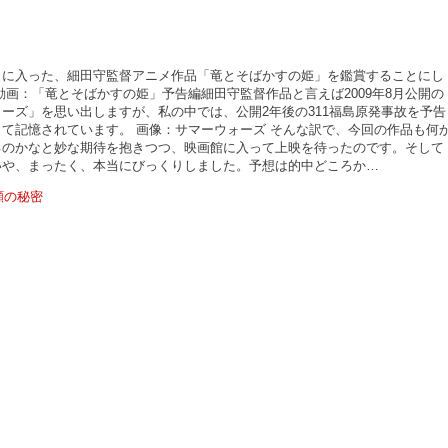
目に入った、細田守監督アニメ作品「竜とそばかすの姫」を鑑賞することにし
動画：「竜とそばかすの姫」予告編細田守監督作品と言えば2009年8月公開の
ーズ」を思い出しますが、私の中では、公開2年後の311福島原発事故を予告
て記憶されています。 画像：サマーウォーズ そんな訳で、今回の作品も何
るのかなと妙な期待を抱きつつ、映画館に入って上映を待ったのです。そして
いや、まったく、本当にびっくりしました。予想は的中どころか…