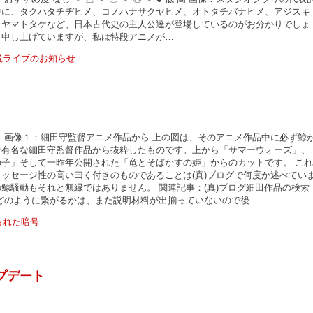
中に、タクハタチヂヒメ、コノハナサクヤヒメ、オトタチバナヒメ、アジスキ
、ヤマトタケなど、日本古代史の主人公達が登場しているのがお分かりでしょ
も申し上げていますが、私は特段アニメが…
 画像１：細田守監督アニメ作品から 上の図は、そのアニメ作品中に必ず鯨
で有名な細田守監督作品から抜粋したものです。上から「サマーウォーズ」、
の子」そして一昨年公開された「竜とそばかすの姫」からのカットです。 これ
ッセージ性の高い曰く付きのものであることは(真)ブログで何度か述べてい
鯨騒動もそれと無縁ではありません。 関連記事：(真)ブログ細田作品の検索
がどのように繋がるかは、まだ説明材料が出揃っていないので後…
プデート