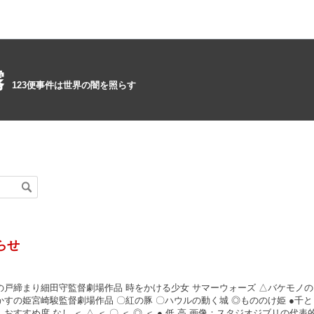
霧
123便事件は世界の闇を照らす
らせ
の戸締まり細田守監督劇場作品 時をかける少女 サマーウォーズ △バケモノの
かすの姫宮崎駿監督劇場作品 〇紅の豚 〇ハウルの動く城 ◎もののけ姫 ●千と
おすすめ度 なし ＜ △ ＜ 〇 ＜ ◎ ＜ ● 低 高 画像：スタジオジブリの代表